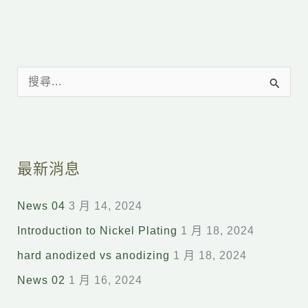
搜
尋
關
鍵
最新消息
字
:
News 04
3 月 14, 2024
Introduction to Nickel Plating
1 月 18, 2024
hard anodized vs anodizing
1 月 18, 2024
News 02
1 月 16, 2024