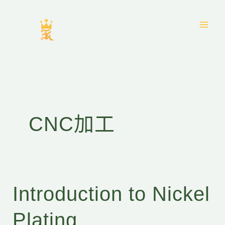
跳
至
主
要
內
容
CNC加工
Introduction to Nickel
Introduction
to
Plating
Nickel