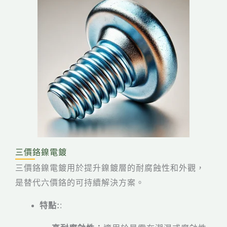
三價鉻鎳電鍍
三價鉻鎳電鍍用於提升鎳鍍層的耐腐蝕性和外觀，
是替代六價鉻的可持續解決方案。
特點:
: