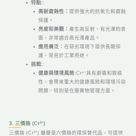
特點:
:
高耐腐蝕性：
提供強大的抗氧化和腐蝕
保護。
亮度和美觀：
產生高反射、有光澤的表
面，非常適合高光澤產品。
應用廣泛：
在惡劣環境下提供長期保
護，常見於工業用途。
挑戰:
:
健康與環境風險:
Cr⁶⁺具有劇毒和致癌
性，會帶來重大的健康風險和環境污染
問題，特別是在廢棄物管理方面。
3. 三價鉻 (Cr³⁺)
三價鉻 (Cr³⁺) 鍍層是六價鉻的環保替代品，可提供